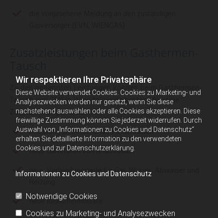
die vorgesehene Meldung an den zuständigen
Gasversorger (EVN, WIENGAS)
Zusatzleistungen beim Gasthermen-
Tausch
Wir respektieren Ihre Privatsphäre
Zu den genannten Leistungen können beim Gasthermen-
Diese Website verwendet Cookies. Cookies zu Marketing- und
Tausch von TSN in Wien folgende kostenpflichtige
Analysezwecken werden nur gesetzt, wenn Sie diese
Zusatzleistungen anfallen:
nachstehend auswählen oder alle Cookies akzeptieren. Diese
freiwillige Zustimmung können Sie jederzeit widerrufen. Durch
Auswahl von „Informationen zu Cookies und Datenschutz“
Änderung an bestehenden Anschlüssen
erhalten Sie detaillierte Information zu den verwendeten
Cookies und zur Datenschutzerklärung.
neue Garnituren von Anschlüssen
neue Verbindungsteile für Gas, Wasser, Abwasser und
Informationen zu Cookies und Datenschutz
Heizung
Notwendige Cookies
neue Raumthermostate
Cookies zu Marketing- und Analysezwecken