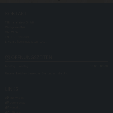
KONTAKT
TSN Installateur GmbH
Wattgasse 61/6
1160 Wien
Tel.:
+43 1 478 7801
E-Mail:
office@installateur-tsn.at
ÖFFNUNGSZEITEN

Montag - Sonntag
00:00 - 00:00
Unseren Notdienst erreichen Sie rund um die Uhr.
LINKS
Impressum

Datenschutz

Kontakt

1140 Wien
