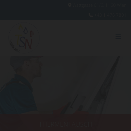
Wattgasse 61/6, 1160 Wien

+43 1 478 7801

THERMENTAUSCH